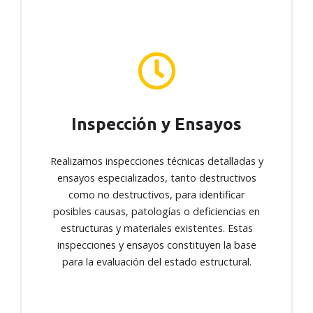
Inspección y Ensayos
Inspección y Ensayos
Realizamos inspecciones técnicas detalladas y
ensayos especializados, tanto destructivos
como no destructivos, para identificar
Realizamos inspecciones técnicas detalladas y
posibles causas, patologías o deficiencias en
ensayos especializados, tanto destructivos
estructuras y materiales existentes. Estas
como no destructivos, para identificar
inspecciones y ensayos constituyen la base
posibles causas, patologías o deficiencias en
para la evaluación del estado estructural.
estructuras y materiales existentes. Estas
inspecciones y ensayos constituyen la base
para la evaluación del estado estructural.