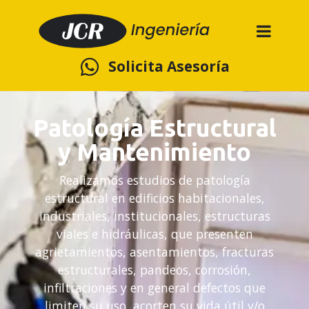
Solicita Asesoría
Patología Estructural
y Mantenimiento
Realizamos estudios de patología
estructural en edificios habitacionales,
industriales, institucionales, estructuras
viales e hidráulicas, que presenten
agrietamientos, asentamientos, fracturas
estructurales, pandeos, corrosión,
infiltraciones y en general defectos que
limiten su uso, acorten su vida útil y/o