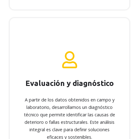
Evaluación y diagnóstico
Evaluación y diagnóstico
A partir de los datos obtenidos en campo y
laboratorio, desarrollamos un diagnóstico
técnico que permite identificar las causas de
A partir de los datos obtenidos en campo y
deterioro o fallas estructurales. Este análisis
laboratorio, desarrollamos un diagnóstico
integral es clave para definir soluciones
técnico que permite identificar las causas de
eficaces y sostenibles.
deterioro o fallas estructurales. Este análisis
integral es clave para definir soluciones
eficaces y sostenibles.