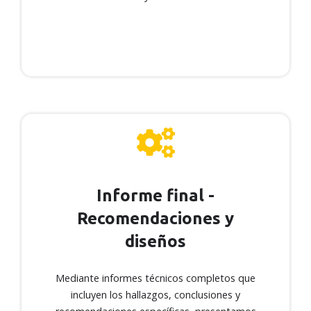
Informe final -
Recomendaciones y diseños
Informe final -
Recomendaciones y
Mediante informes técnicos completos que
diseños
incluyen los hallazgos, conclusiones y
recomendaciones específicas, presentamos
Mediante informes técnicos completos que
los resultados de la evaluación y diagnóstico
incluyen los hallazgos, conclusiones y
de la patología de la estructura. De acuerdo