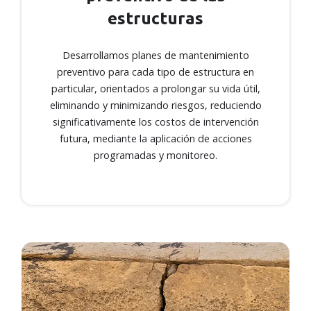
Desarrollamos planes de mantenimiento
estructuras
preventivo para cada tipo de estructura en
particular, orientados a prolongar su vida útil,
Desarrollamos planes de mantenimiento
eliminando y minimizando riesgos,
preventivo para cada tipo de estructura en
reduciendo significativamente los costos de
particular, orientados a prolongar su vida útil,
intervención futura, mediante la aplicación de
eliminando y minimizando riesgos, reduciendo
acciones programadas y monitoreo.
significativamente los costos de intervención
futura, mediante la aplicación de acciones
programadas y monitoreo.